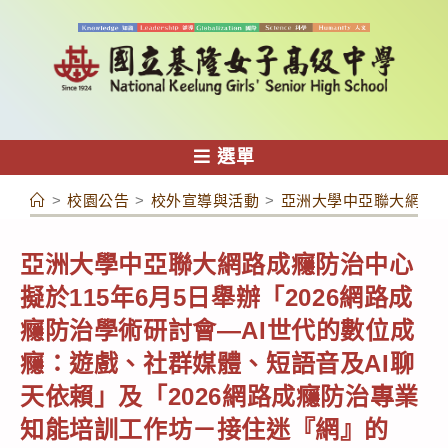
跳
轉
至
主
要
內
選單
容
>
校園公告
>
校外宣導與活動
>
亞洲大學中亞聯大網路成
亞洲大學中亞聯大網路成癮防治中心
擬於115年6月5日舉辦「2026網路成
癮防治學術研討會—AI世代的數位成
癮：遊戲、社群媒體、短語音及AI聊
天依賴」及「2026網路成癮防治專業
知能培訓工作坊－接住迷『網』的