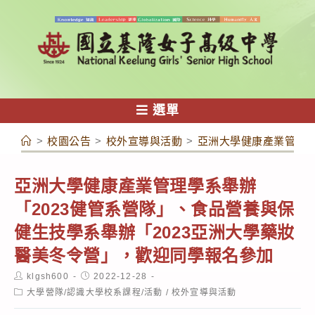
跳
轉
至
主
要
內
選單
容
>
校園公告
>
校外宣導與活動
>
亞洲大學健康產業管理學
亞洲大學健康產業管理學系舉辦
「2023健管系營隊」、食品營養與保
健生技學系舉辦「2023亞洲大學藥妝
醫美冬令營」，歡迎同學報名參加
Post
Post
klgsh600
2022-12-28
author:
published:
Post
大學營隊/認識大學校系課程/活動
/
校外宣導與活動
category: