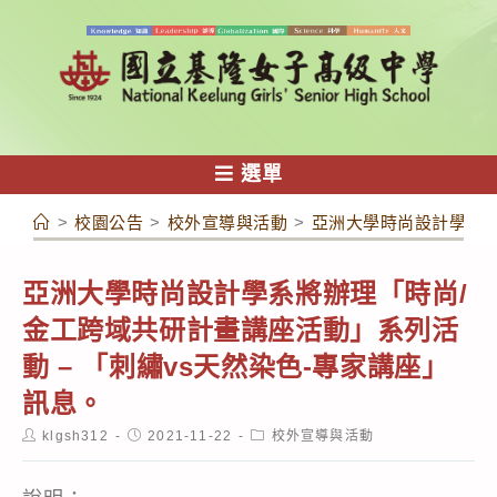
跳
轉
至
主
要
內
選單
容
>
校園公告
>
校外宣導與活動
>
亞洲大學時尚設計學系將
亞洲大學時尚設計學系將辦理「時尚/
金工跨域共研計畫講座活動」系列活
動 – 「刺繡vs天然染色-專家講座」
訊息。
Post
Post
Post
klgsh312
2021-11-22
校外宣導與活動
author:
published:
category: