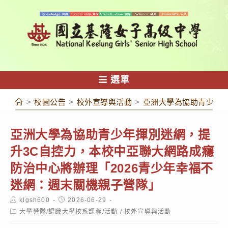
跳
轉
至
主
要
內
選單
容
>
校園公告
>
校外宣導與活動
>
亞洲大學為協助青少年揮
亞洲大學為協助青少年揮別迷網，提
升3C自控力，本校中亞聯大網路成癮
防治中心將辦理「2026青少年幸福不
迷網：週末關機親子營隊」
Post
Post
klgsh600
2026-06-29
author:
published:
Post
大學營隊/認識大學校系課程/活動
/
校外宣導與活動
category: