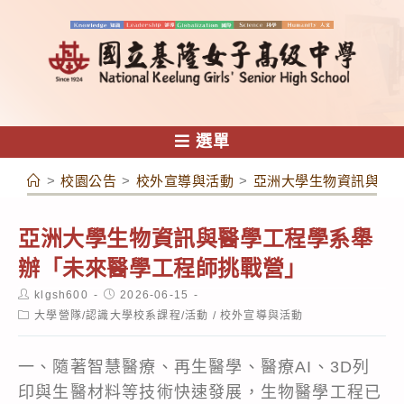
跳
轉
至
主
要
內
選單
容
>
校園公告
>
校外宣導與活動
>
亞洲大學生物資訊與醫
亞洲大學生物資訊與醫學工程學系舉
辦「未來醫學工程師挑戰營」
Post
Post
klgsh600
2026-06-15
author:
published:
Post
大學營隊/認識大學校系課程/活動
/
校外宣導與活動
category:
一、隨著智慧醫療、再生醫學、醫療AI、3D列
印與生醫材料等技術快速發展，生物醫學工程已