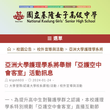
跳
轉
至
主
要
內
選單
容
>
校園公告
>
校外宣導與活動
>
亞洲大學護理學系將舉
亞洲大學護理學系將舉辦「亞護空中
會客室」活動訊息
Post
Post
klgsh600
2024-01-24
author:
published:
Post
大學營隊/認識大學校系課程/活動
/
校外宣導與活動
category:
一、為提升高中生對醫護學群之認識，本校護理
學系特別規劃「亞護空中會客室」直播互動節