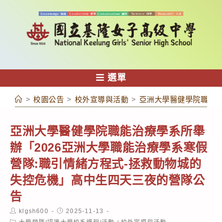
跳
轉
至
主
要
內
選單
容
>
校園公告
>
校外宣導與活動
>
亞洲大學醫健學院職能治
亞洲大學醫健學院職能治療學系所舉
辦「2026亞洲大學職能治療學系寒假
營隊:職引情緒方程式-拯救動物城的
失控危機」高中生四天三夜的營隊公
告
Post
Post
klgsh600
2025-11-13
author:
published:
Post