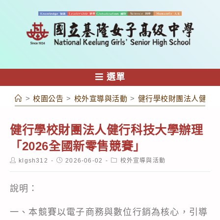
跳
轉
至
主
要
內
選單
容
>
校園公告
>
校外宣導與活動
>
健行學校財團法人健行科
健行學校財團法人健行科技大學辦理
「2026全國新零售競賽」
Post
Post
Post
klgsh312
2026-06-02
校外宣導與活動
author:
published:
category:
說明：
一、本競賽以電子商務與數位行銷為核心，引導