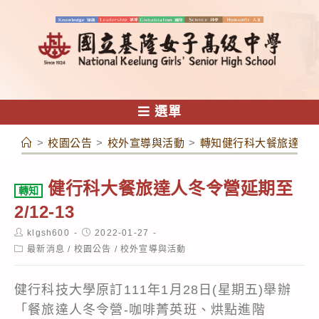
跳
轉
至
主
要
內
選單
容
>
校園公告
>
校外宣導與活動
>
轉知健行科大餐旅達人冬令
健行科大餐旅達人冬令營延期至
轉知
2/12-13
Post
Post
klgsh600
2022-01-27
author:
published:
Post
最新消息
/
校園公告
/
校外宣導與活動
category:
健行科技大學原訂111年1月28日(星期五)舉辦
「餐旅達人冬令營-咖啡菁英班、烘點進階