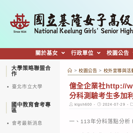
跳
轉
至
主
要
內
關於基女
行政單位
校園公告
容
大學策略聯盟合
>
校園公告
>
校外宣導與活
作
億全企業社http:/
臺北市立大學
分科測驗考生多加
國中教育會考專
Post
Post
P
klgsh600
2024-07-29
author:
published:
c
區
一、113年分科落點分析
會考最新消息