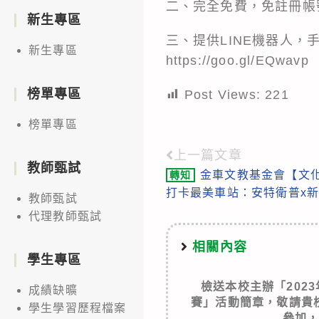
二、完全免費，免註冊帳
新生專區
三、提供LINE機器人
新生專區
https://goo.gl/EQwavp
榜單專區
Post Views:
221
榜單專區
上一篇文章
Read
教師甄試
金車文教基金會【文
轉知
more
打卡最美車站：安特衛普x
教師甄試
articles
代理教師甄試
相關內容
學生專區
檢送本校主辦「202
成績缺曠
賽」活動簡章，敬請貴
學生學習歷程檔案
參加