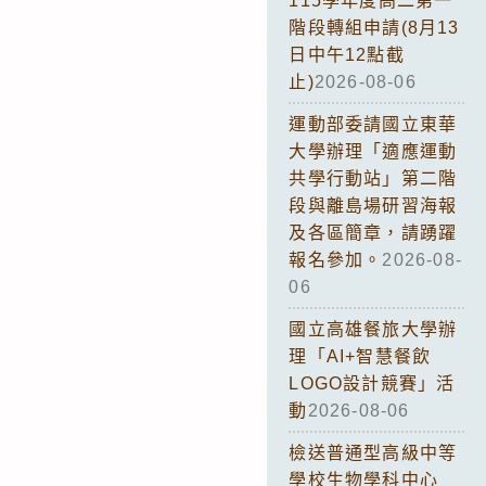
115學年度高二第一
階段轉組申請(8月13
日中午12點截
止)
2026-08-06
運動部委請國立東華
大學辦理「適應運動
共學行動站」第二階
段與離島場研習海報
及各區簡章，請踴躍
報名參加。
2026-08-
06
國立高雄餐旅大學辦
理「AI+智慧餐飲
LOGO設計競賽」活
動
2026-08-06
檢送普通型高級中等
學校生物學科中心