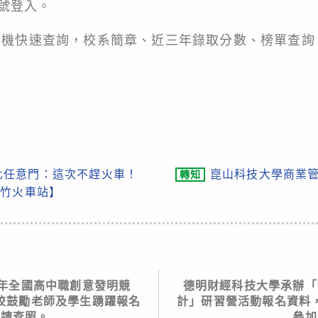
號登入。
，手機快速查詢，校系簡章、近三年錄取分數、榜單查詢
化任意門：這次不趕火車！
崑山科技大學商業管
轉知
新竹火車站】
3年全國高中職創意發明競
德明財經科技大學承辦「
校鼓勵老師及學生踴躍報名
計」研習營活動報名資料
，請查照。
參加