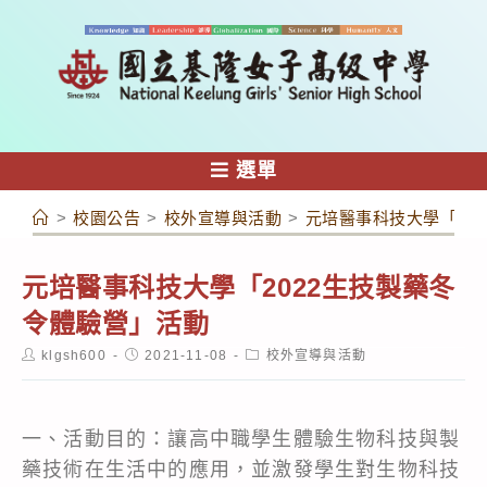
跳
轉
至
主
要
內
選單
容
>
校園公告
>
校外宣導與活動
>
元培醫事科技大學「20
元培醫事科技大學「2022生技製藥冬
令體驗營」活動
Post
Post
Post
klgsh600
2021-11-08
校外宣導與活動
author:
published:
category:
一、活動目的：讓高中職學生體驗生物科技與製
藥技術在生活中的應用，並激發學生對生物科技