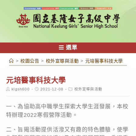
跳
轉
至
主
要
內
選單
容
>
校園公告
>
校外宣導與活動
>
元培醫事科技大學
元培醫事科技大學
Post
Post
Post
klgsh600
2021-12-08
校外宣導與活動
author:
published:
category:
一、為協助高中職學生探索大學生涯發展，本校
特辦理2022寒假營隊活動。
二、旨揭活動提供活潑又有趣的特色體驗，使學