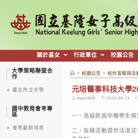
跳
轉
至
主
要
內
關於基女
行政單位
校園公告
容
大學策略聯盟合
>
校園公告
>
校外宣導與活
作
元培醫事科技大學2
臺北市立大學
Post
Post
P
klgsh600
2023-06-14
author:
published:
c
國中教育會考專
區
一、為協助高中職學生探
會考最新消息
二、旨揭活動提供活潑又