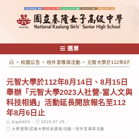
跳
轉
至
主
要
內
選單
容
>
校園公告
>
校外宣導與活動
>
元智大學於112年8月1
元智大學於112年8月14日、8月15日
舉辦「元智大學2023人社營-當人文與
科技相遇」活動延長開放報名至112
年8月6日止
Post
Post
klgsh600
2023-07-25
author:
published:
Post
大學營隊/認識大學校系課程/活動
/
校外宣導與活動
category: