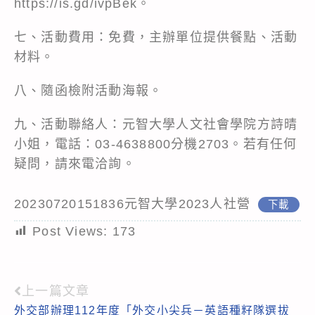
https://is.gd/ivpBek
。
七、活動費用：免費，主辦單位提供餐點、活動
材料。
八、隨函檢附活動海報。
九、活動聯絡人：元智大學人文社會學院方詩晴
小姐，電話：03-4638800分機2703。若有任何
疑問，請來電洽詢。
20230720151836元智大學2023人社營
下載
Post Views:
173
上一篇文章
Read
外交部辦理112年度「外交小尖兵－英語種籽隊選拔