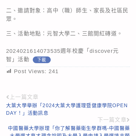
二、邀請對象：高中（職）師生、家長及社區民
眾。
三、活動地點：元智大學二、三館間紅磚道。
2024021614073535週年校慶「discover元
智」活動
下載
Post Views:
241
上一篇文章
Read
大葉大學舉辦「2024大葉大學護理暨健康學院OPEN
more
DAY！」活動訊息
articles
下一篇文章
中國醫藥大學辦理「你了解醫藥衛生學群嗎-中國醫藥
大學選才育才理念說明及大學入學申請入學選填志願