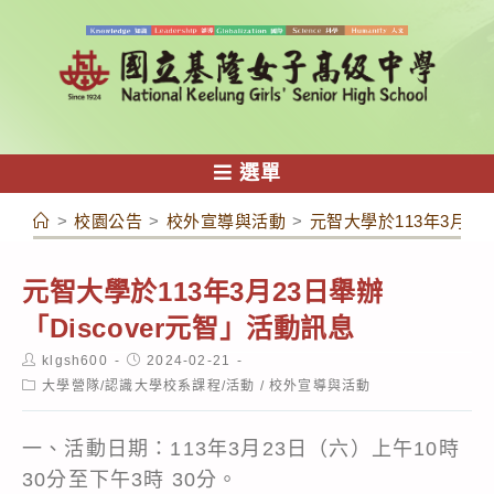
跳
轉
至
主
要
內
選單
容
>
校園公告
>
校外宣導與活動
>
元智大學於113年3月23
元智大學於113年3月23日舉辦
「Discover元智」活動訊息
Post
Post
klgsh600
2024-02-21
author:
published:
Post
大學營隊/認識大學校系課程/活動
/
校外宣導與活動
category:
一、活動日期：113年3月23日（六）上午10時
30分至下午3時 30分。