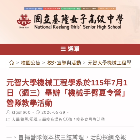
跳
轉
至
主
要
內
選單
容
>
校園公告
>
校外宣導與活動
>
元智大學機械工程學系於
元智大學機械工程學系於115年7月1
日（週三）舉辦「機械手臂夏令營」
營隊教學活動
Post
Post
klgsh600
2026-05-29
author:
published:
Post
大學營隊/認識大學校系課程/活動
/
校外宣導與活動
category:
一、旨揭營隊假本校三館辧理，活動採網路報