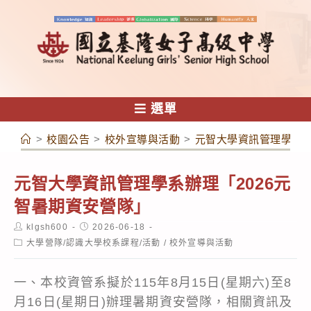
跳
轉
至
主
要
內
選單
容
>
校園公告
>
校外宣導與活動
>
元智大學資訊管理學系辦
元智大學資訊管理學系辦理「2026元
智暑期資安營隊」
Post
Post
klgsh600
2026-06-18
author:
published:
Post
大學營隊/認識大學校系課程/活動
/
校外宣導與活動
category:
一、本校資管系擬於115年8月15日(星期六)至8
月16日(星期日)辦理暑期資安營隊，相關資訊及