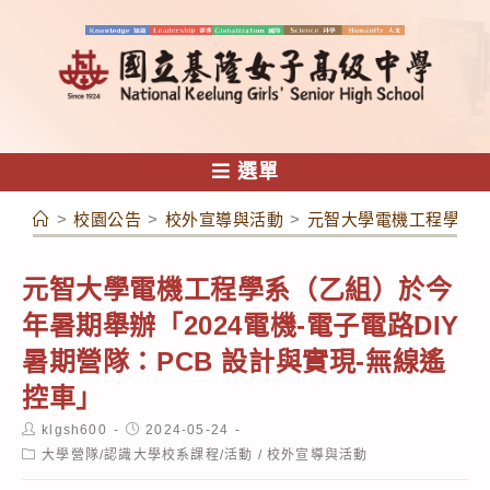
跳
轉
至
主
要
內
選單
容
>
校園公告
>
校外宣導與活動
>
元智大學電機工程學系（乙
元智大學電機工程學系（乙組）於今
年暑期舉辦「2024電機-電子電路DIY
暑期營隊：PCB 設計與實現-無線遙
控車」
Post
Post
klgsh600
2024-05-24
author:
published:
Post
大學營隊/認識大學校系課程/活動
/
校外宣導與活動
category: