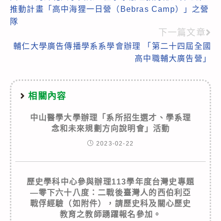
more
推動計畫「高中海狸一日營（Bebras Camp）」之營
articles
隊
下一篇文章
輔仁大學廣告傳播學系系學會辦理 「第二十四屆全國
高中職輔大廣告營」
相關內容
中山醫學大學辦理「系所招生選才、學系理
念和未來規劃方向說明會」活動
2023-02-22
歷史學科中心參與辦理113學年度台灣史專題
—零下六十八度：二戰後臺灣人的西伯利亞
戰俘經驗（如附件），請歷史科及關心歷史
教育之教師踴躍報名參加。