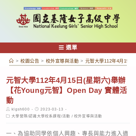
跳
轉
至
主
要
內
選單
容
>
校園公告
>
校外宣導與活動
>
元智大學112年4月15日(
元智大學112年4月15日(星期六)舉辦
【花Young元智】Open Day 實體活
動
Post
Post
klgsh600
2023-03-13
author:
published:
Post
大學營隊/認識大學校系課程/活動
/
校外宣導與活動
category:
一、為協助同學依個人興趣、專長與能力進入適