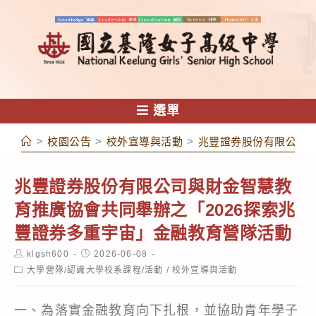
跳
轉
至
主
要
內
選單
容
>
校園公告
>
校外宣導與活動
>
兆豐證券股份有限公司與
兆豐證券股份有限公司與財金智慧教
育推廣協會共同舉辦之「2026探索兆
豐證券多重宇宙」金融教育營隊活動
Post
Post
klgsh600
2026-06-08
author:
published:
Post
大學營隊/認識大學校系課程/活動
/
校外宣導與活動
category:
一、為落實金融教育向下扎根，並協助青年學子