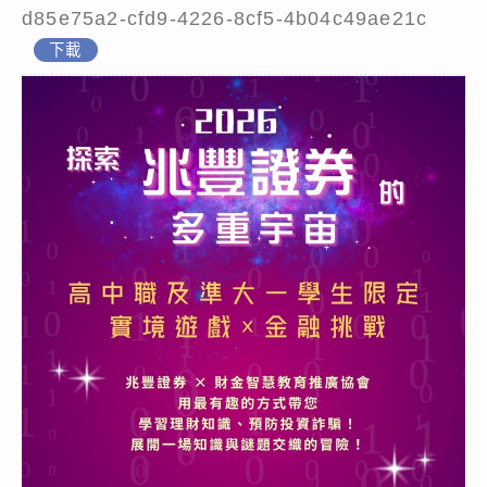
d85e75a2-cfd9-4226-8cf5-4b04c49ae21c
下載