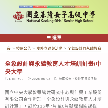
跳
轉
至
主
要
內
選單
容
>
校園公告
>
校外宣導與活動
>
全象設計與永續教育人才
全象設計與永續教育人才培訓計畫/中
央大學
Post
Post
Post
klgsh600
2026-06-03
校園公告
/
校外宣導與活動
author:
published:
category:
國立中央大學智慧營建研究中心與伸興工業股份
有限公司合作辦理「全象設計與永續教育人才培
訓計畫」，訂於115年7月至8月辦理相關課程