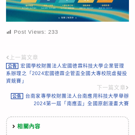
Post Views:
233
上一篇文章
Read
宏國學校財團法人宏國德霖科技大學企業管理
公告
more
系辦理之「2024宏國德霖企管盃全國大專校院虛擬投
articles
資競賽」
下一篇文章
台南家專學校財團法人台南應用科技大學舉辦
公告
2024第一屆「南應盃」全國原創漫畫大賽
相關內容