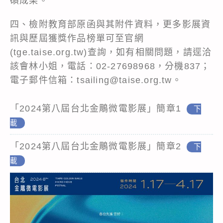
碩成果。
四、檢附教育部原函與其附件資料，更多影展資
訊與歷屆獲獎作品榜單可至官網
(tge.taise.org.tw)查詢，如有相關問題，請逕洽
該會林小姐，電話：02-27698968，分機837；
電子郵件信箱：tsailing@taise.org.tw。
「2024第八屆台北金鵰微電影展」簡章1
下
載
「2024第八屆台北金鵰微電影展」簡章2
下
載