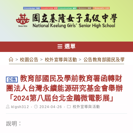
跳
轉
至
主
要
內
選單
容
>
校園公告
>
校外宣導與活動
>
公告教育部國民及學前教
教育部國民及學前教育署函轉財
公告
團法人台灣永續能源研究基金會舉辦
「2024第八屆台北金鵰微電影展」
Post
Post
Post
klgsh312
2024-04-26
校外宣導與活動
author:
published:
category:
說明：