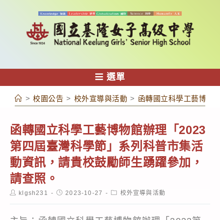
跳
轉
至
主
要
內
選單
容
>
校園公告
>
校外宣導與活動
>
函轉國立科學工藝博物館
函轉國立科學工藝博物館辦理「2023
第四屆臺灣科學節」系列科普市集活
動資訊，請貴校鼓勵師生踴躍參加，
請查照。
Post
Post
Post
klgsh231
2023-10-27
校外宣導與活動
author:
published:
category: