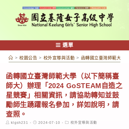
跳
轉
至
主
要
內
選單
容
>
校園公告
>
校外宣導與活動
>
函轉國立臺灣師範大學（
函轉國立臺灣師範大學（以下簡稱臺
師大）辦理「2024 GoSTEAM自造之
星競賽」相關資訊，請協助轉知並鼓
勵師生踴躍報名參加，詳如說明，請
查照。
Post
Post
Post
klgsh231
2024-07-10
校外宣導與活動
author:
published:
category: