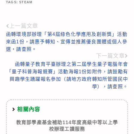
TAGS:
STEAM
上一篇文章
Read
函轉環境部辦理「第4屆綠色化學應用及創新獎」活動
more
來函1份，請惠予轉知、宣傳並推薦優良團體或個人參
articles
選，請查照。
下一篇文章
函轉量子教育平臺辦理之第二屆學生量子電腦年會
「量子科普海報競賽」活動海報1份如附件，請鼓勵有
興趣學生踴躍報名參加（請地方政府轉知所管國民中
學），請查照。
相關內容
教育部學產基金補助114年度高級中等以上學
校辦理工讀服務