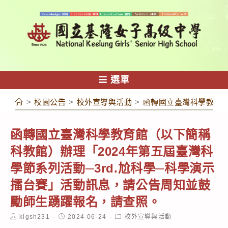
跳
轉
至
主
要
內
選單
容
>
校園公告
>
校外宣導與活動
>
函轉國立臺灣科學教育館
函轉國立臺灣科學教育館（以下簡稱
科教館）辦理「2024年第五屆臺灣科
學節系列活動─3rd.尬科學─科學演示
擂台賽」活動訊息，請公告周知並鼓
勵師生踴躍報名，請查照。
Post
Post
Post
klgsh231
2024-06-24
校外宣導與活動
author:
published:
category: