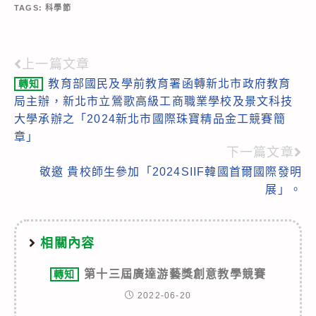
TAGS:
科學節
上一篇文章
Read
教育部國民及學前教育署函轉新北市政府教育
轉知
more
局主辦，新北市立鶯歌高級工商職業學校及景文科技
articles
大學承辦之「2024新北市國際珠寶精品金工競賽簡
章」
下一篇文章
敬邀 貴校師生參加「2024SIIF韓國首爾國際發明
展」。
相關內容
第十三屆廣達游藝獎創意教學競賽
轉知
2022-06-20