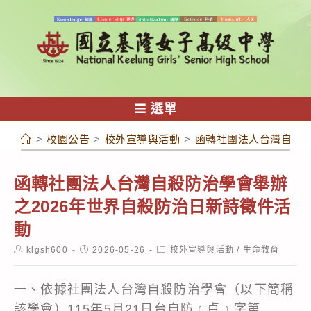
跳
轉
至
主
要
內
選單
容
>
校園公告
>
校外宣導與活動
>
函轉社團法人台灣自殺防
函轉社團法人台灣自殺防治學會舉辦
之2026年世界自殺防治日新詩徵件活
動
Post
Post
Post
klgsh600
2026-05-26
校外宣導與活動
/
生命教育
author:
published:
category:
一、依據社團法人台灣自殺防治學會（以下簡稱
該學會）115年5月21日台自防﹝貞﹞字第