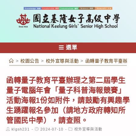
跳
轉
至
主
要
內
選單
容
>
校園公告
>
校外宣導與活動
>
函轉量子教育平臺辦理
函轉量子教育平臺辦理之第二屆學生
量子電腦年會「量子科普海報競賽」
活動海報1份如附件，請鼓勵有興趣學
生踴躍報名參加（請地方政府轉知所
管國民中學），請查照。
Post
Post
Post
klgsh231
2024-07-10
校外宣導與活動
author:
published:
category: