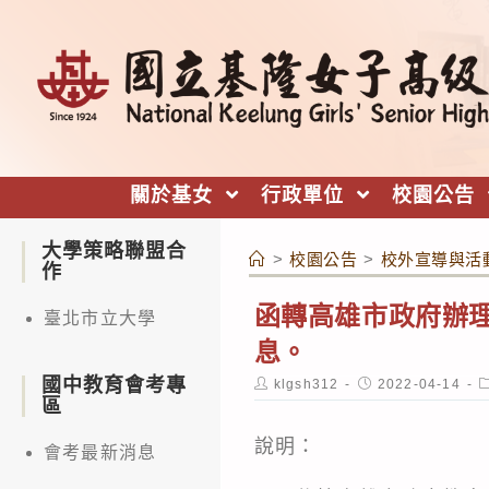
跳
轉
至
主
要
內
關於基女
行政單位
校園公告
容
大學策略聯盟合
>
校園公告
>
校外宣導與活
作
函轉高雄市政府辦理
臺北市立大學
息。
國中教育會考專
Post
Post
P
klgsh312
2022-04-14
author:
published:
c
區
說明：
會考最新消息