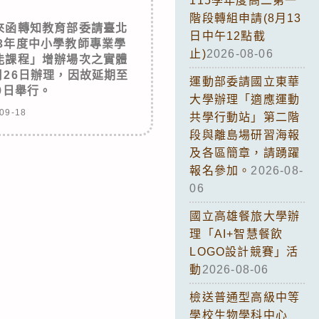
115學年度高二第一
階段轉組申請(8月13
來函轉知教育部委請臺北
日中午12點截
3年度中小學教師專業學
止)
2026-08-06
能課程」增辦場次之實體
月26日辦理，因故延期至
運動部委請國立東華
月9日舉行。
大學辦理「適應運動
09-18
共學行動站」第二階
段與離島場研習海報
及各區簡章，請踴躍
報名參加。
2026-08-
06
國立高雄餐旅大學辦
理「AI+智慧餐飲
LOGO設計競賽」活
動
2026-08-06
檢送普通型高級中等
學校生物學科中心