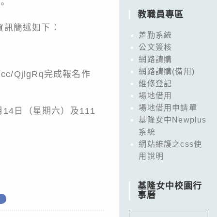
。
教職員專區
資訊簡述如下：
差勤系統
公文簽核
網路請購
網路請購(備用)
cc/QjlgRq完成報名作
維修登記
場地借用
場地借用申請單
月14日（星期六）及111
基隆女中Newplus
系統
網站維護之css使
用說明
基隆女中校園行
事曆