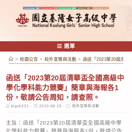
跳
轉
至
主
要
內
選單
容
>
校園公告
>
校外宣導與活動
>
函送「2023第20屆
函送「2023第20屆清華盃全國高級中
學化學科能力競賽」簡章與海報各1
份，敬請公告周知，請查照。
Post
Post
Post
klgsh231
2023-08-15
校外宣導與活動
author:
published:
category:
主旨：函送「2023第20屆清華盃全國高級中學
化學科能力競賽」簡章與海報各1份，敬請公告