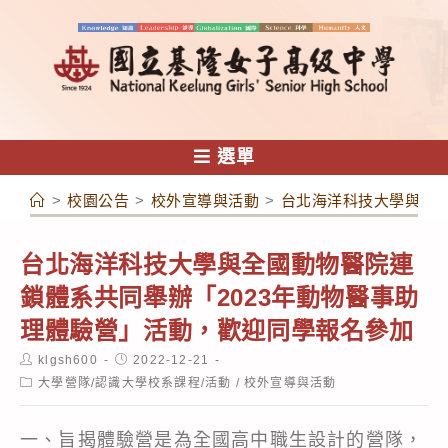
跳
轉
至
主
要
內
選單
容
>
校園公告
>
校外宣導與活動
>
台北海洋科技大學與全國
台北海洋科技大學與全國動物醫院連
鎖體系共同舉辦「2023年動物醫事助
理體驗營」活動，歡迎同學報名參加
Post
Post
klgsh600
2022-12-21
author:
published:
Post
大學營隊/認識大學校系課程/活動
/
校外宣導與活動
category:
一、旨揭體驗營是為全國高中職生設計的營隊，