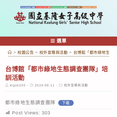
跳
轉
至
主
要
內
選單
容
>
校園公告
>
校外宣導與活動
>
台博館「都市綠地生態
台博館「都市綠地生態調查團隊」培
訓活動
Post
Post
Post
klgsh330
2024-09-11
校外宣導與活動
author:
published:
category:
都市綠地生態調查團隊
下載
Post Views:
303