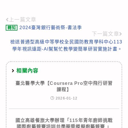
上一篇文章
Read
2024臺灣銀行藝術祭-書法季
轉知
more
下一篇文章
articles
檢送普通型高級中等學校全民國防教育學科中心113
學年視訊遠距-AI幫幫忙教學變簡單研習實施計畫。
相關內容
臺北醫學大學【Coursera Pro空中飛行研習
課程】
2026-01-12
國立高雄餐旅大學辦理「115年青年廚師挑戰
國際廚藝競賽培訓共學圈暨模擬廚藝競賽 」