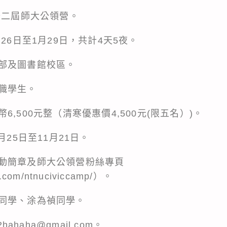
十二屆師大公領營。
26日至1月29日，共計4天5夜。
部及圖書館校區。
職學生。
,500元整（清寒優惠價4,500元(限五名）)。
月25日至11月21日。
動簡章及師大公領營粉絲專頁
.com/ntnuciviccamp/
）。
同學、涂為禎同學。
hahaha@gmail.com。