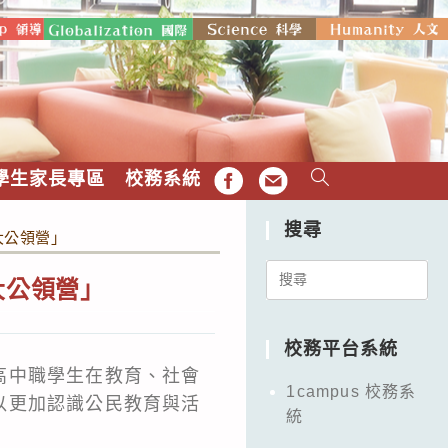
學生家長專區
校務系統
FB
EMAIL
搜尋
大公領營」
Search
大公領營」
for:
校務平台系統
高中職學生在教育、社會
1campus 校務系
以更加認識公民教育與活
統