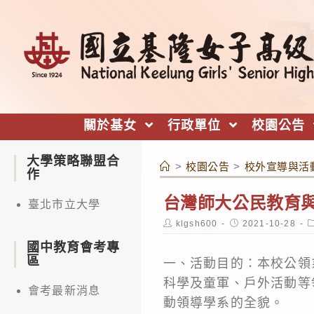
跳
轉
至
主
要
內
關於基女
行政單位
校園公告
容
大學策略聯盟合
>
校園公告
>
校外宣導與活
作
台灣師大公民教育與
臺北市立大學
Post
Post
P
klgsh600
2021-10-28
author:
published:
c
國中教育會考專
區
一、活動目的：本校公領
科學及童軍、戶外活動等
會考最新消息
動領導學系的全貌。