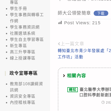
專區
學生手冊
師大公領營簡章
下載
學生事務與轉導工
作網
Post Views:
215
學生事務資訊網
社團選填系統
學生自主學習專區
上一篇文章
Read
新生專區
轉知臺北市青少年發展處「2
高三升學專區
more
工作坊」活動
線上授課專區
articles
政令宣導專區
相關內容
教育部108課綱資
臺北醫學大學辦理
轉知
訊網
口腔科學創新創
資訊安全專區
內控稽核專區
20