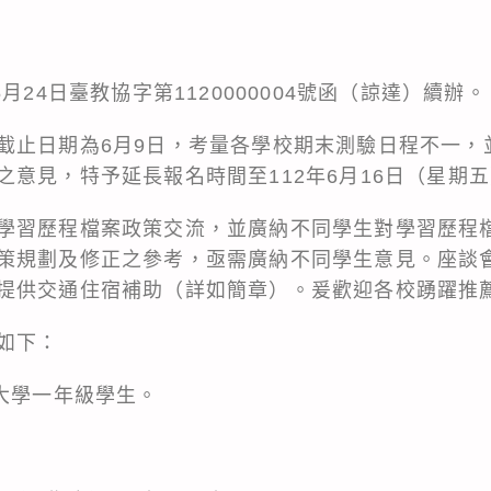
月24日臺教協字第1120000004號函（諒達）續辦。
截止日期為6月9日，考量各學校期末測驗日程不一，
之意見，特予延長報名時間至112年6月16日（星期
學習歷程檔案政策交流，並廣納不同學生對學習歷程
策規劃及修正之參考，亟需廣納不同學生意見。座談
提供交通住宿補助（詳如簡章）。爰歡迎各校踴躍推
如下：
至大學一年級學生。