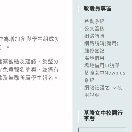
教職員專區
差勤系統
公文簽核
網路請購
並為增加參與學生組成多
網路請購(備用)
五）。
維修登記
場地借用
檔案觀點及建議，彙整分
場地借用申請單
會免費報名參與，並備有
基隆女中Newplus
薦及鼓勵所屬學生報名。
系統
網站維護之css使
用說明
基隆女中校園行
事曆