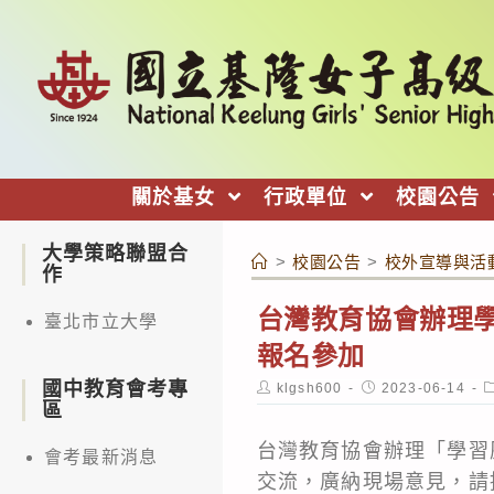
跳
轉
至
主
要
內
關於基女
行政單位
校園公告
容
大學策略聯盟合
>
校園公告
>
校外宣導與活
作
台灣教育協會辦理
臺北市立大學
報名參加
國中教育會考專
Post
Post
P
klgsh600
2023-06-14
author:
published:
c
區
台灣教育協會辦理「學習
會考最新消息
交流，廣納現場意見，請