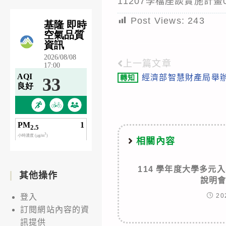
11207學檔座談實施計畫
Post Views:
243
上一篇文章
Read
經濟部智慧財產局舉
轉知
more
articles
相關內容
114 學年度大學多元
其他操作
說明
20
登入
訂閱網站內容的資
訊提供