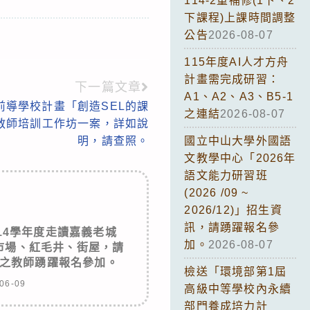
114-2重補修(1下、2
下課程)上課時間調整
公告
2026-08-07
115年度AI人才方舟
計畫需完成研習：
下一篇文章
A1、A2、A3、B5-1
前導學校計畫「創造SEL的課
之連結
2026-08-07
教師培訓工作坊一案，詳如說
明，請查照。
國立中山大學外國語
文教學中心「2026年
語文能力研習班
(2026 /09 ~
2026/12)」招生資
訊，請踴躍報名參
14學年度走讀嘉義老城
加。
2026-08-07
市場、紅毛井、街屋，請
之教師踴躍報名參加。
檢送「環境部第1屆
06-09
高級中等學校內永續
部門養成培力計