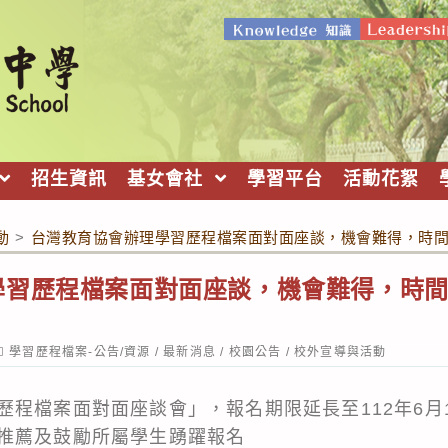
招生資訊
基女會社
學習平台
活動花絮
動
>
台灣教育協會辦理學習歷程檔案面對面座談，機會難得，時
學習歷程檔案面對面座談，機會難得，時
ost
學習歷程檔案-公告/資源
/
最新消息
/
校園公告
/
校外宣導與活動
ategory:
歷程檔案面對面座談會」，報名期限延長至112年6月
推薦及鼓勵所屬學生踴躍報名