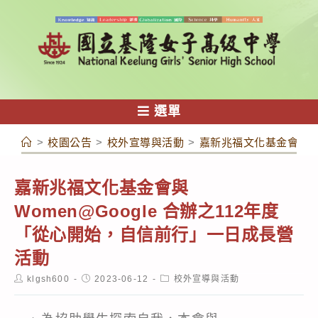
跳
轉
至
主
要
內
選單
容
>
校園公告
>
校外宣導與活動
>
嘉新兆福文化基金會與 W
嘉新兆福文化基金會與
Women@Google 合辦之112年度
「從心開始，自信前行」一日成長營
活動
Post
Post
Post
klgsh600
2023-06-12
校外宣導與活動
author:
published:
category: