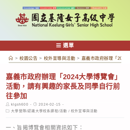
跳
轉
至
主
要
內
選單
容
>
校園公告
>
校外宣導與活動
>
嘉義市政府辦理「202
嘉義市政府辦理「2024大學博覽會」
活動，請有興趣的家長及同學自行前
往參加
Post
Post
klgsh600
2024-02-15
author:
published:
Post
大學營隊/認識大學校系課程/活動
/
校外宣導與活動
category:
一、旨揭博覽會相關資訊如下：