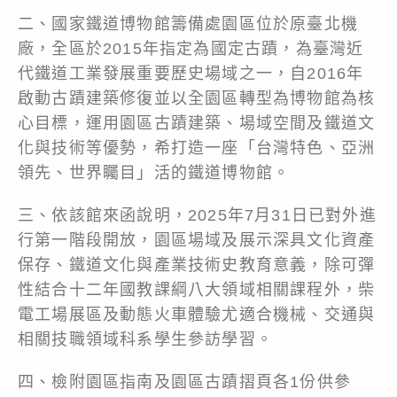
二、國家鐵道博物館籌備處園區位於原臺北機
廠，全區於2015年指定為國定古蹟，為臺灣近
代鐵道工業發展重要歷史場域之一，自2016年
啟動古蹟建築修復並以全園區轉型為博物館為核
心目標，運用園區古蹟建築、場域空間及鐵道文
化與技術等優勢，希打造一座「台灣特色、亞洲
領先、世界矚目」活的鐵道博物館。
三、依該館來函說明，2025年7月31日已對外進
行第一階段開放，園區場域及展示深具文化資產
保存、鐵道文化與產業技術史教育意義，除可彈
性結合十二年國教課綱八大領域相關課程外，柴
電工場展區及動態火車體驗尤適合機械、交通與
相關技職領域科系學生參訪學習。
四、檢附園區指南及園區古蹟摺頁各1份供參