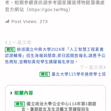
考，相關參觀資訊請參考國家鐵道博物館籌備處
官方網站（
https://gov.tw/fNg
）
Post Views:
273
上一篇文章
Read
檢送國立中興大學2026年「人工智慧工程素養
轉知
more
認證輔導」招生海報與簡章,即日起開放報名,請惠予公
articles
告周知,並轉知貴校學生踴躍報名參加。
下一篇文章
臺北大學115學年進修學士班
轉知
相關內容
國立政治大學公企中心114年第3期語
轉知
言、暑期語言及生活藝文等課程招生