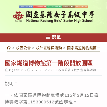
跳
轉
至
主
要
內
選單
容
>
校園公告
>
校外宣導與活動
>
國家鐵道博物館第一階
國家鐵道博物館第一階段開放園區
Post
Post
Post
klgsh310
2026-03-17
校園公告
/
校外宣導與活動
author:
published:
category:
說明：
一、依國家鐵道博物館籌備處115年3月12日鐵
博籌教字第1153000512號函辦理。