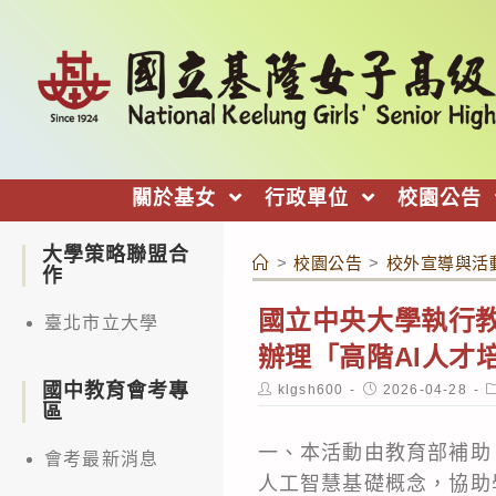
跳
轉
至
主
要
內
關於基女
行政單位
校園公告
容
大學策略聯盟合
>
校園公告
>
校外宣導與活
作
國立中央大學執行教
臺北市立大學
辦理「高階AI人才
國中教育會考專
Post
Post
P
klgsh600
2026-04-28
author:
published:
c
區
一、本活動由教育部補助
會考最新消息
人工智慧基礎概念，協助