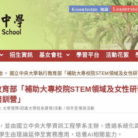
招生資訊
基女會社
學習平台
活動花絮
動
>
國立中央大學執行教育部「補助大專校院STEM領域及女性研
育部「補助大專校院STEM領域及女性
培訓營」
ost
大學營隊/認識大學校系課程/活動
/
校外宣導與活動
ategory:
，並由國立中央大學資訊工程學系主辦，透過系統化
學生由理論延伸至實務應用，培養AI相關能力。