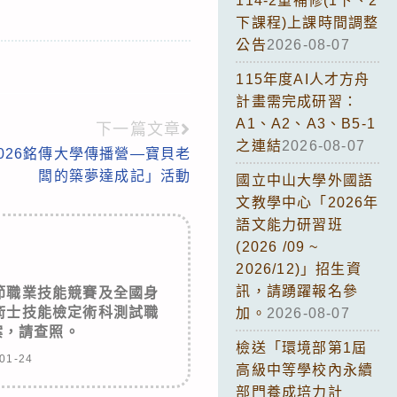
114-2重補修(1下、2
下課程)上課時間調整
公告
2026-08-07
115年度AI人才方舟
計畫需完成研習：
A1、A2、A3、B5-1
下一篇文章
之連結
2026-08-07
026銘傳大學傳播營—寶貝老
闆的築夢達成記」活動
國立中山大學外國語
文教學中心「2026年
語文能力研習班
(2026 /09 ~
2026/12)」招生資
訊，請踴躍報名參
節職業技能競賽及全國身
術士技能檢定術科測試職
加。
2026-08-07
案，請查照。
檢送「環境部第1屆
01-24
高級中等學校內永續
部門養成培力計