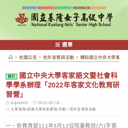
跳
轉
至
主
要
內
選單
容
>
校園公告
>
校外宣導與活動
>
轉知國立中央大學客家語
國立中央大學客家語文暨社會科
轉知
學學系辦理「2022年客家文化教育研
習營」
Post
Post
klgsh600
2022-05-18
author:
published:
Post
大學營隊/認識大學校系課程/活動
/
校外宣導與活動
category:
一、依教育部111年5月12日院臺教綜(六)字第