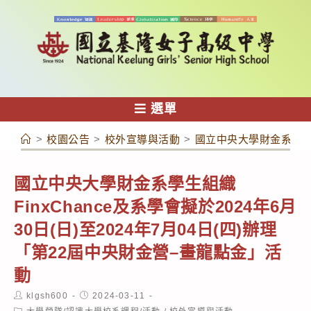
跳
轉
至
主
要
內
選單
容
>
校園公告
>
校外宣導與活動
>
國立中央大學財金系學生組織
國立中央大學財金系學生組織
FinxChance及系學會擬於2024年6月
30日(日)至2024年7月04日(四)辦理
「第22屆中央財金營–畫龍點金」活
動
Post
Post
klgsh600
2024-03-11
author:
published:
Post