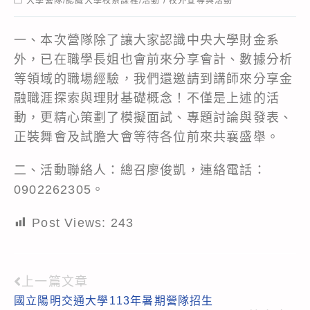
大學營隊/認識大學校系課程/活動
/
校外宣導與活動
category:
一、本次營隊除了讓大家認識中央大學財金系
外，已在職學長姐也會前來分享會計、數據分析
等領域的職場經驗，我們還邀請到講師來分享金
融職涯探索與理財基礎概念！不僅是上述的活
動，更精心策劃了模擬面試、專題討論與發表、
正裝舞會及試膽大會等待各位前來共襄盛舉。
二、活動聯絡人：總召廖俊凱，連絡電話：
0902262305。
Post Views:
243
上一篇文章
Read
國立陽明交通大學113年暑期營隊招生
more