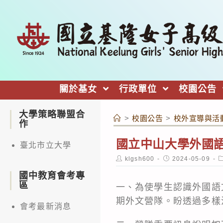
跳
轉
至
主
要
內
關於基女
行政單位
校園公告
容
大學策略聯盟合
>
校園公告
>
校外宣導與活
作
國立中山大學外國語
臺北市立大學
Post
Post
P
klgsh600
2024-05-09
author:
published:
c
國中教育會考專
區
一、為使學生認識外國語
期外文營隊。盼透過多樣
會考最新消息