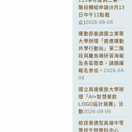
115學年度高二第一
階段轉組申請(8月13
日中午12點截
止)
2026-08-06
運動部委請國立東華
大學辦理「適應運動
共學行動站」第二階
段與離島場研習海報
及各區簡章，請踴躍
報名參加。
2026-08-
06
國立高雄餐旅大學辦
理「AI+智慧餐飲
LOGO設計競賽」活
動
2026-08-06
檢送普通型高級中等
學校生物學科中心