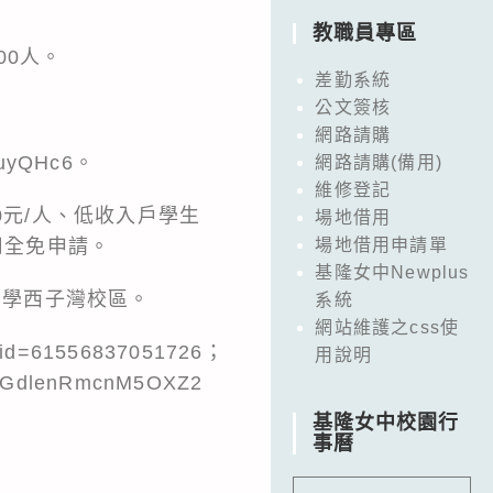
教職員專區
00人。
差勤系統
公文簽核
網路請購
uyQHc6。
網路請購(備用)
維修登記
00元/人、低收入戶學生
場地借用
用全免申請。
場地借用申請單
基隆女中Newplus
山大學西子灣校區。
系統
網站維護之css使
id=61556837051726；
用說明
h=dGdlenRmcnM5OXZ2
基隆女中校園行
事曆