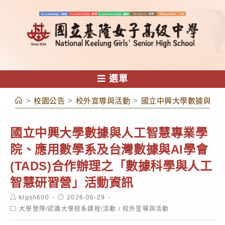
跳
轉
至
主
要
內
選單
容
>
校園公告
>
校外宣導與活動
>
國立中興大學數據與人工
國立中興大學數據與人工智慧專業學
院、應用數學系及台灣數據與AI學會
(TADS)合作辦理之「數據科學與人工
智慧研習營」活動資訊
Post
Post
klgsh600
2026-06-29
author:
published:
Post
大學營隊/認識大學校系課程/活動
/
校外宣導與活動
category: