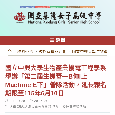
跳
轉
至
主
要
內
選單
容
>
校園公告
>
校外宣導與活動
>
國立中興大學生物產業機電
國立中興大學生物產業機電工程學系
舉辦「第二屆生機營—B你I上
Machine E下」營隊活動，延長報名
期限至115年6月10日
Post
Post
klgsh600
2026-06-02
author:
published:
Post
大學營隊/認識大學校系課程/活動
/
校外宣導與活動
category: