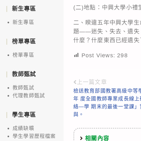
(二)地點：中興大學小禮
新生專區
二、睽違五年中興大學生
新生專區
題——迷失、失去、遺失
什麼？什麼東西已經遺失
榜單專區
Post Views:
298
榜單專區
教師甄試
上一篇文章
Read
教師甄試
檢送教育部國教署高級中等學
more
代理教師甄試
年 度全國教師專業成長線上研
articles
絡—學 期末的最後一堂課
與。
學生專區
成績缺曠
學生學習歷程檔案
相關內容