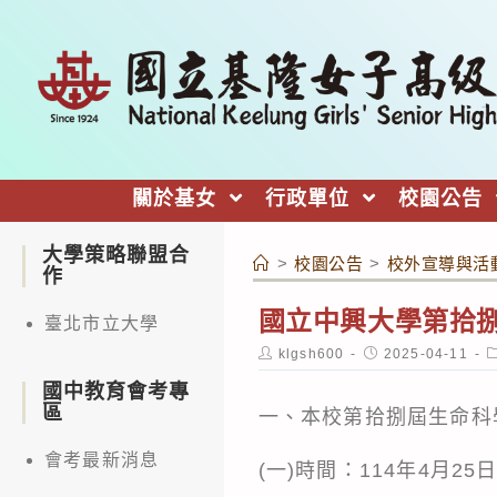
跳
轉
至
主
要
內
關於基女
行政單位
校園公告
容
大學策略聯盟合
>
校園公告
>
校外宣導與活
作
國立中興大學第拾
臺北市立大學
Post
Post
P
klgsh600
2025-04-11
author:
published:
c
國中教育會考專
區
一、本校第拾捌屆生命科
會考最新消息
(一)時間：114年4月2