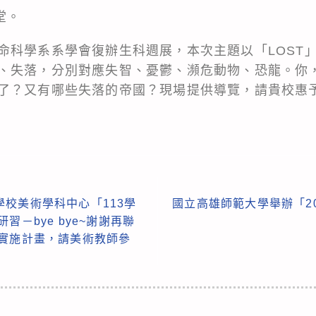
堂。
命科學系系學會復辦生科週展，本次主題以「LOST
、失落，分別對應失智、憂鬱、瀕危動物、恐龍。你
了？又有哪些失落的帝國？現場提供導覽，請貴校惠
校美術學科中心「113學
國立高雄師範大學舉辦「2
習－bye bye~謝謝再聯
」實施計畫，請美術教師參