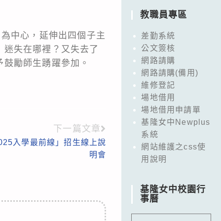
教職員專區
」為中心，延伸出四個子主
差勤系統
公文簽核
，迷失在哪裡？又失去了
網路請購
予鼓勵師生踴躍參加。
網路請購(備用)
維修登記
場地借用
場地借用申請單
基隆女中Newplus
下一篇文章
系統
025入學最前線」招生線上說
網站維護之css使
明會
用說明
基隆女中校園行
事曆