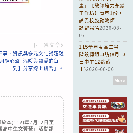
畫」【教師培力永續
工作坊】簡章1份，
請貴校鼓勵教師
踴躍報名
2026-08-
07
下一篇文章
115學年度高二第一
平等、資訊與多元文化議題融
階段轉組申請(8月13
月經心聲~溫暖與關愛的每一
日中午12點截
刻】分享線上研習」。
止)
2026-08-06
More
本(112)年7月12日至
國高中生文藝營」活動訊