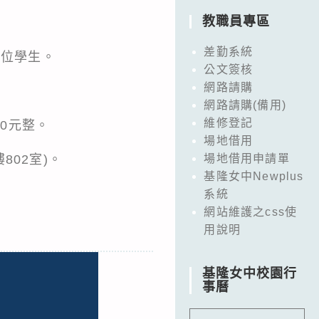
教職員專區
差勤系統
0位學生。
公文簽核
網路請購
網路請購(備用)
維修登記
50元整。
場地借用
02室)。
場地借用申請單
基隆女中Newplus
系統
網站維護之css使
用說明
基隆女中校園行
事曆