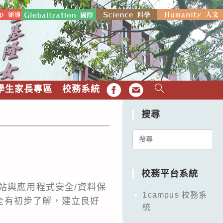
學生家長專區
校務系統
FB
EMAIL
搜尋
Search
for:
校務平台系統
站與應用程式安全/資料保
1campus 校務系
全有初步了解，建立良好
統