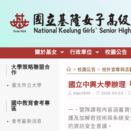
跳
轉
至
主
要
內
關於基女
行政單位
校園公告
容
大學策略聯盟合
>
校園公告
>
校外宣導與活
作
國立中興大學辦理
臺北市立大學
Post
Post
P
klgsh600
2026-03-03
author:
published:
c
國中教育會考專
區
一、營隊課程內容涵蓋資
護及加解密技術與系統安
會考最新消息
的資訊安全意識。