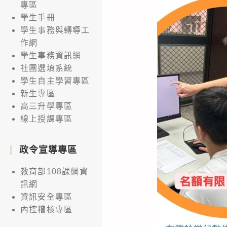
專區
學生手冊
學生事務與轉導工
作網
學生事務資訊網
社團選填系統
學生自主學習專區
新生專區
高三升學專區
線上授課專區
政令宣導專區
教育部108課綱資
訊網
資訊安全專區
內控稽核專區