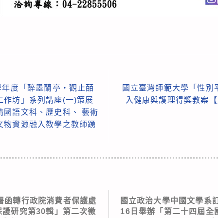
學年度「醉墨蘭亭・觀止皕
國立臺灣師範大學「性別
作坊」系列講座(一)策展
入健康與護理得獎教案【
請國語文科、歷史科、 藝術
文物資源融入教學之教師踴
署函轉行政院消費者保護處
國立政治大學中國文學系訂於
保護研究第30輯」第二次徵
16日舉辦「第二十四屆全