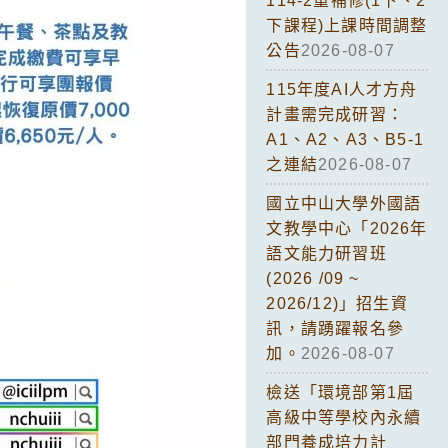
114-2重補修(1下、2
下課程)上課時間調整
公告
2026-08-07
115年度AI人才方舟
計畫需完成研習：
A1、A2、A3、B5-1
之連結
2026-08-07
國立中山大學外國語
文教學中心「2026年
語文能力研習班
(2026 /09 ~
2026/12)」招生資
訊，請踴躍報名參
加。
2026-08-07
檢送「環境部第1屆
高級中等學校內永續
部門養成培力計