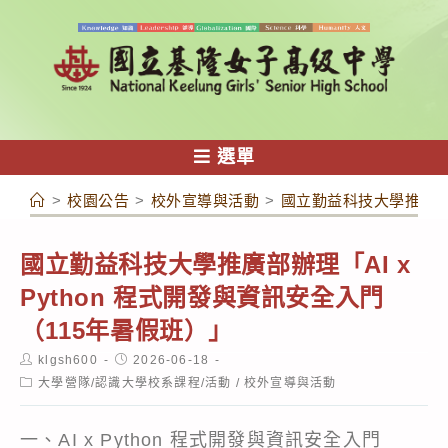
跳
轉
至
主
要
內
選單
容
>
校園公告
>
校外宣導與活動
>
國立勤益科技大學推廣部辦
國立勤益科技大學推廣部辦理「AI x
Python 程式開發與資訊安全入門
（115年暑假班）」
Post
Post
klgsh600
2026-06-18
author:
published:
Post
大學營隊/認識大學校系課程/活動
/
校外宣導與活動
category:
一、AI x Python 程式開發與資訊安全入門