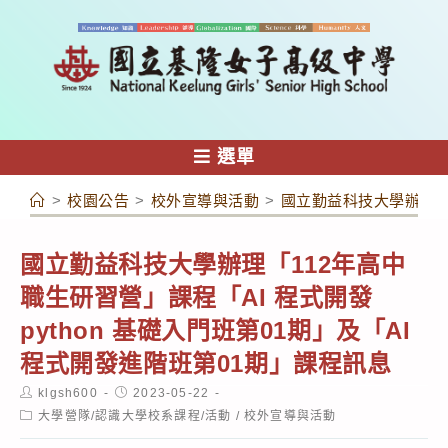
跳
轉
至
主
要
內
選單
容
>
校園公告
>
校外宣導與活動
>
國立勤益科技大學辦理「1
國立勤益科技大學辦理「112年高中
職生研習營」課程「AI 程式開發
python 基礎入門班第01期」及「AI
程式開發進階班第01期」課程訊息
Post
Post
klgsh600
2023-05-22
author:
published:
Post
大學營隊/認識大學校系課程/活動
/
校外宣導與活動
category: