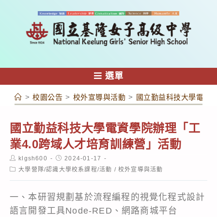
跳
轉
至
主
要
內
選單
容
>
校園公告
>
校外宣導與活動
>
國立勤益科技大學電資學
國立勤益科技大學電資學院辦理「工
業4.0跨域人才培育訓練營」活動
Post
Post
klgsh600
2024-01-17
author:
published:
Post
大學營隊/認識大學校系課程/活動
/
校外宣導與活動
category:
一、本研習規劃基於流程編程的視覺化程式設計
語言開發工具Node-RED、網路商城平台