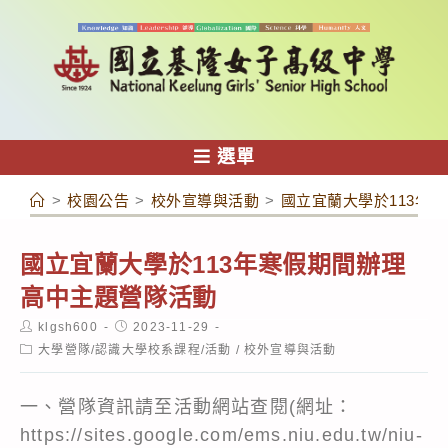
跳
轉
至
主
要
內
選單
容
>
校園公告
>
校外宣導與活動
>
國立宜蘭大學於113年
國立宜蘭大學於113年寒假期間辦理
高中主題營隊活動
Post
Post
klgsh600
2023-11-29
author:
published:
Post
大學營隊/認識大學校系課程/活動
/
校外宣導與活動
category:
一、營隊資訊請至活動網站查閱(網址：
https://sites.google.com/ems.niu.edu.tw/niu-