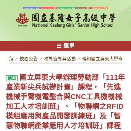
跳
轉
至
主
要
內
選單
容
>
校園公告
>
校外宣導與活動
>
轉知國立屏東大學辦理勞
國立屏東大學辦理勞動部「111年
轉知
產業新尖兵試辦計畫」課程，「先進
機械手臂機電整合與CNC工具機機械
加工人才培訓班」、「物聯網之RFID
模組應用與產品開發訓練班」及「智
慧物聯網產業應用人才培訓班」課程