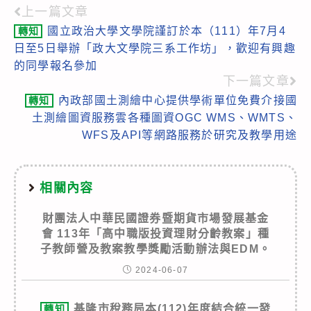
上一篇文章
Read
國立政治大學文學院謹訂於本（111）年7月4
轉知
more
日至5日舉辦「政大文學院三系工作坊」，歡迎有興趣
articles
的同學報名參加
下一篇文章
內政部國土測繪中心提供學術單位免費介接國
轉知
土測繪圖資服務雲各種圖資OGC WMS、WMTS、
WFS及API等網路服務於研究及教學用途
相關內容
財團法人中華民國證券暨期貨市場發展基金
會 113年「高中職版投資理財分齡教案」種
子教師營及教案教學獎勵活動辦法與EDM。
2024-06-07
基隆市稅務局本(112)年度結合統一發
轉知