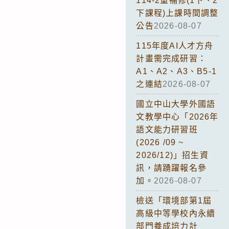
114-2重補修(1下、2
下課程)上課時間調整
公告
2026-08-07
115年度AI人才方舟
計畫需完成研習：
A1、A2、A3、B5-1
之連結
2026-08-07
國立中山大學外國語
文教學中心「2026年
語文能力研習班
(2026 /09 ~
2026/12)」招生資
訊，請踴躍報名參
加。
2026-08-07
檢送「環境部第1屆
高級中等學校內永續
部門養成培力計