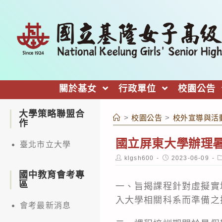
跳
轉
至
主
要
內
關於基女
行政單位
校園公告
容
大學策略聯盟合
>
校園公告
>
校外宣導與活
作
國立屏東大學辦理
臺北市立大學
Post
Post
P
klgsh600
2023-06-09
author:
published:
c
國中教育會考專
區
一、旨揭課程針對虛擬實
入大學相關科系而準備之
會考最新消息