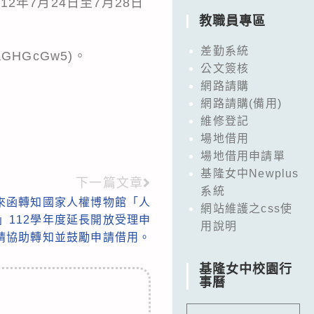
2年7月24日至7月28日
教職員專區
差勤系統
o1aGHGcGw5
)。
公文簽核
網路請購
網路請購(備用)
維修登記
場地借用
場地借用申請單
基隆女中Newplus
下一篇文章
系統
來函轉知國家人權博物館「人
網站維護之css使
」112學年度延長開放受理申
用說明
請協助轉知並鼓勵申請借用。
基隆女中校園行
事曆